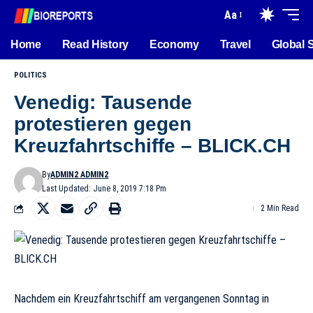
Aa
Home
Read History
Economy
Travel
Global 
POLITICS
Venedig: Tausende
protestieren gegen
Kreuzfahrtschiffe – BLICK.CH
By
ADMIN2 ADMIN2
Last Updated: June 8, 2019 7:18 Pm
2 Min Read
Nachdem ein Kreuzfahrtschiff am vergangenen Sonntag in