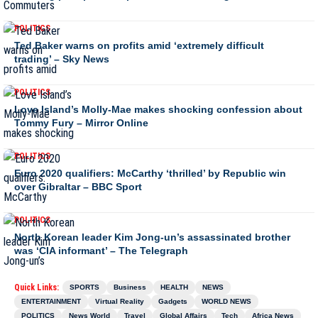
POLITICS
Ted Baker warns on profits amid ‘extremely difficult
trading’ – Sky News
POLITICS
Love Island’s Molly-Mae makes shocking confession about
Tommy Fury – Mirror Online
POLITICS
Euro 2020 qualifiers: McCarthy ‘thrilled’ by Republic win
over Gibraltar – BBC Sport
POLITICS
North Korean leader Kim Jong-un’s assassinated brother
was ‘CIA informant’ – The Telegraph
Quick Links:
SPORTS
Business
HEALTH
NEWS
ENTERTAINMENT
Virtual Reality
Gadgets
WORLD NEWS
POLITICS
News World
Travel
Global Affairs
Tech
Africa News