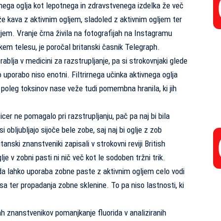
vnega oglja kot lepotnega in zdravstvenega izdelka že več
e kava z aktivnim ogljem, sladoled z aktivnim ogljem ter
gljem. Vranje črna živila na fotografijah na Instagramu
kem telesu, je poročal britanski časnik Telegraph.
ablja v medicini za razstrupljanje, pa si strokovnjaki glede
uporabo niso enotni. Filtrirnega učinka aktivnega oglja
poleg toksinov nase veže tudi pomembna hranila, ki jih
sicer ne pomagalo pri razstrupljanju, pač pa naj bi bila
 obljubljajo sijoče bele zobe, saj naj bi oglje z zob
anski znanstveniki zapisali v strokovni reviji British
je v zobni pasti ni nič več kot le sodoben tržni trik.
 da lahko uporaba zobne paste z aktivnim ogljem celo vodi
sa ter propadanja zobne sklenine. To pa niso lastnosti, ki
h znanstvenikov pomanjkanje fluorida v analiziranih