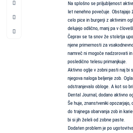
Na splošno se priljubljenost akti
let nenehno povečuje. Obstajajo ž
celo pice in burgerji z aktivnim o
delujejo odlično, manj pa v človeš
Čeprav se ta snov že stoletja upor
njene primernosti za vsakodnevno 
namreč ni mogoče nadzorovati in 
posledično telesu primanjkuje.
Aktivno oglje v zobni pasti naj bi 
njegova naloga beljenje zob. Oglasi
odstranjevalo obloge. A kot so brit
Dental Journal, dodano aktivno ogl
Še huje, znanstveniki opozarjajo,
do trajnega obarvanja zob in karie
bi si jih želeli od zobne paste.
Dodaten problem je po ugotovitva