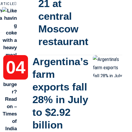
21 at
ARTICLE
h
central
a
Moscow
restaurant
Argentina’s
farm
exports fall
28% in July
to $2.92
billion