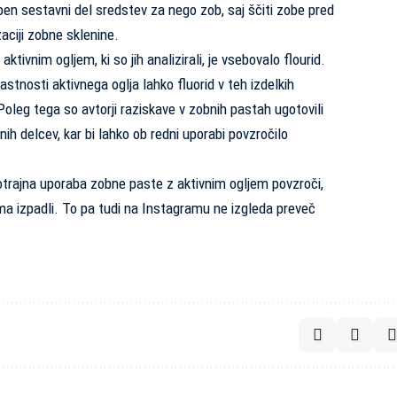
en sestavni del sredstev za nego zob, saj ščiti zobe pred
aciji zobne sklenine.
tivnim ogljem, ki so jih analizirali, je vsebovalo flourid.
astnosti aktivnega oglja lahko fluorid v teh izdelkih
Poleg tega so avtorji raziskave v zobnih pastah ugotovili
ih delcev, kar bi lahko ob redni uporabi povzročilo
trajna uporaba zobne paste z aktivnim ogljem povzroči,
ma izpadli. To pa tudi na Instagramu ne izgleda preveč