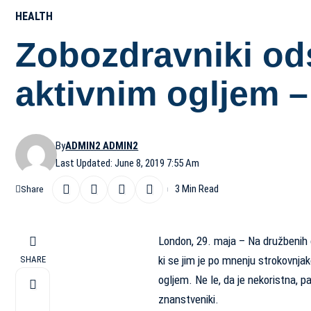
HEALTH
Zobozdravniki od
aktivnim ogljem 
By
ADMIN2 ADMIN2
Last Updated: June 8, 2019 7:55 Am
3 Min Read
Share
London, 29. maja – Na družbenih om
ki se jim je po mnenju strokovnjak
SHARE
ogljem. Ne le, da je nekoristna, p
znanstveniki.