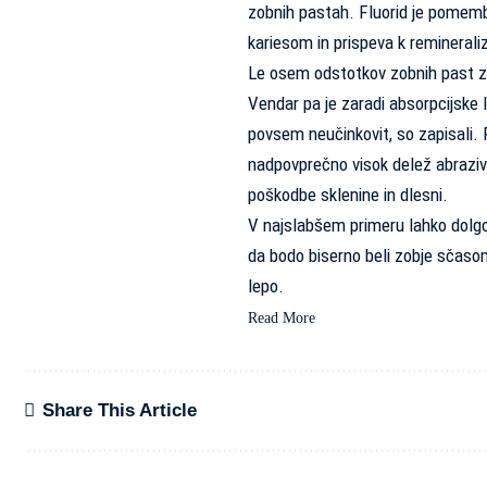
zobnih pastah. Fluorid je pomemb
kariesom in prispeva k remineraliz
Le osem odstotkov zobnih past z ak
Vendar pa je zaradi absorpcijske l
povsem neučinkovit, so zapisali. 
nadpovprečno visok delež abrazivn
poškodbe sklenine in dlesni.
V najslabšem primeru lahko dolgo
da bodo biserno beli zobje sčaso
lepo.
Read More
Share This Article