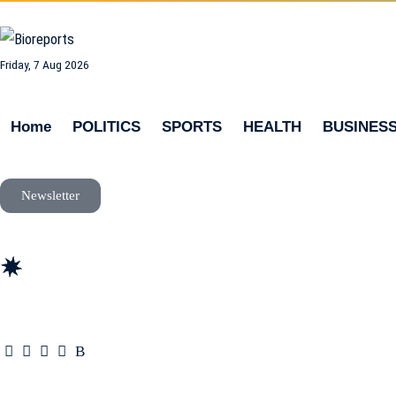
Friday, 7 Aug 2026
Home
POLITICS
SPORTS
HEALTH
BUSINES
Newsletter
news
update
life style
tech
fitness
fashion
travel