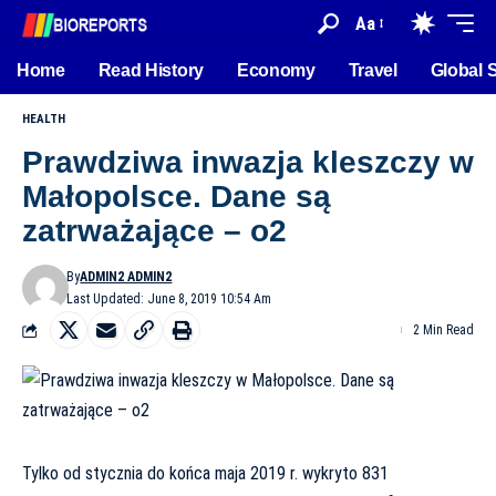
Aa
Home
Read History
Economy
Travel
Global 
HEALTH
Prawdziwa inwazja kleszczy w
Małopolsce. Dane są
zatrważające – o2
By
ADMIN2 ADMIN2
Last Updated: June 8, 2019 10:54 Am
2 Min Read
Tylko od stycznia do końca maja 2019 r. wykryto 831