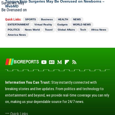
Tongue Snip Surgeries May Be Overused on Newborns –
WebMD
Quick Links:
SPORTS
Business
HEALTH
NEWS
ENTERTAINMENT
Virtual Reality
Gadgets
WORLD NEWS
POLITICS
News World
Travel
Global Affairs
Tech
Africa News
America News
Information You Can Trust:
Stay instantly connected with
breaking stories and live updates. From politics and technology to
entertainment and beyond, we provide real-time coverage you can rely
on, making us your dependable source for 24/7 news.
Quick Links