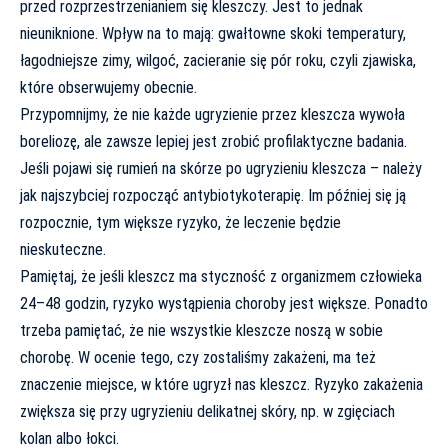
przed rozprzestrzenianiem się kleszczy. Jest to jednak
nieuniknione. Wpływ na to mają: gwałtowne skoki temperatury,
łagodniejsze zimy, wilgoć, zacieranie się pór roku, czyli zjawiska,
które obserwujemy obecnie.
Przypomnijmy, że nie każde ugryzienie przez kleszcza wywoła
boreliozę, ale zawsze lepiej jest zrobić profilaktyczne badania.
Jeśli pojawi się rumień na skórze po ugryzieniu kleszcza – należy
jak najszybciej rozpocząć antybiotykoterapię. Im później się ją
rozpocznie, tym większe ryzyko, że leczenie będzie
nieskuteczne.
Pamiętaj, że jeśli kleszcz ma styczność z organizmem człowieka
24–48 godzin, ryzyko wystąpienia choroby jest większe. Ponadto
trzeba pamiętać, że nie wszystkie kleszcze noszą w sobie
chorobę. W ocenie tego, czy zostaliśmy zakażeni, ma też
znaczenie miejsce, w które ugryzł nas kleszcz. Ryzyko zakażenia
zwiększa się przy ugryzieniu delikatnej skóry, np. w zgięciach
kolan albo łokci.