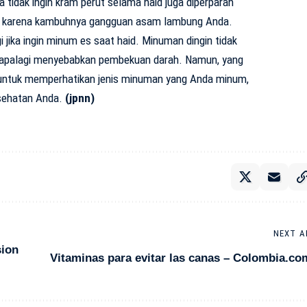
tidak ingin kram perut selama haid juga diperparah
l karena kambuhnya gangguan asam lambung Anda.
gi jika ingin minum es saat haid. Minuman dingin tidak
 apalagi menyebabkan pembekuan darah. Namun, yang
a untuk memperhatikan jenis minuman yang Anda minum,
esehatan Anda.
(jpnn)
NEXT A
sion
Vitaminas para evitar las canas – Colombia.co