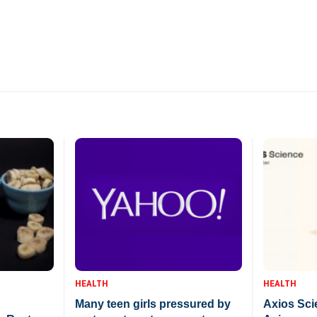
HEALTH
HEALTH
Many teen girls pressured by
Axios Sci