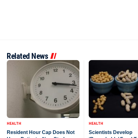
Related News
HEALTH
HEALTH
Resident Hour Cap Does Not
Scientists Develop