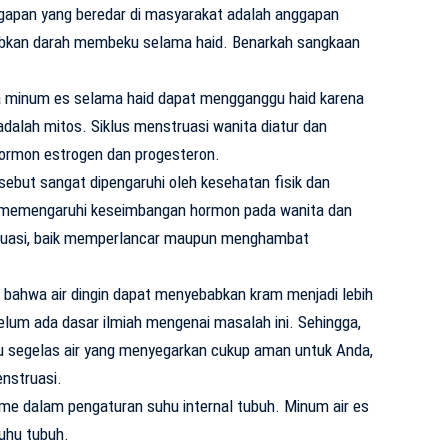
ggapan yang beredar di masyarakat adalah anggapan
kan darah membeku selama haid. Benarkah sangkaan
 minum es selama haid dapat mengganggu haid karena
lah mitos. Siklus menstruasi wanita diatur dan
ormon estrogen dan progesteron.
but sangat dipengaruhi oleh kesehatan fisik dan
ak memengaruhi keseimbangan hormon pada wanita dan
truasi, baik memperlancar maupun menghambat
bahwa air dingin dapat menyebabkan kram menjadi lebih
belum ada dasar ilmiah mengenai masalah ini. Sehingga,
tau segelas air yang menyegarkan cukup aman untuk Anda,
nstruasi.
e dalam pengaturan suhu internal tubuh. Minum air es
uhu tubuh.