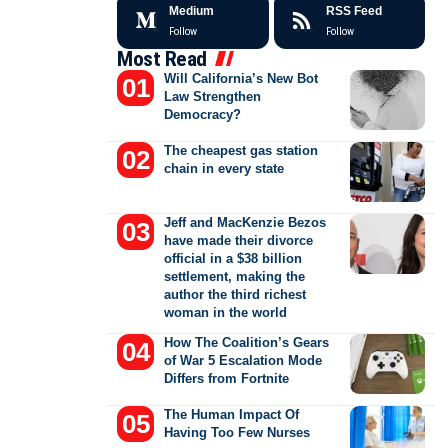
Medium
RSS Feed
Follow
Follow
Most Read
Will California’s New Bot
Law Strengthen
Democracy?
The cheapest gas station
chain in every state
Jeff and MacKenzie Bezos
have made their divorce
official in a $38 billion
settlement, making the
author the third richest
woman in the world
How The Coalition’s Gears
of War 5 Escalation Mode
Differs from Fortnite
The Human Impact Of
Having Too Few Nurses