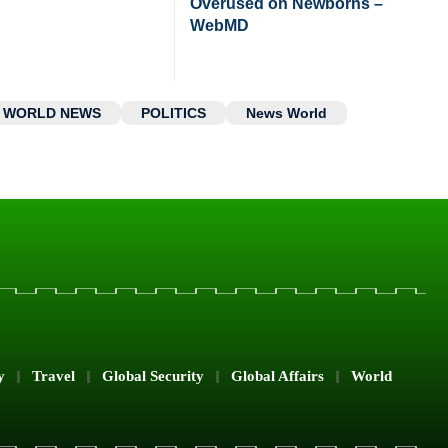
Overused on Newborns –
WebMD
WORLD NEWS
POLITICS
News World
y
Travel
Global Security
Global Affairs
World