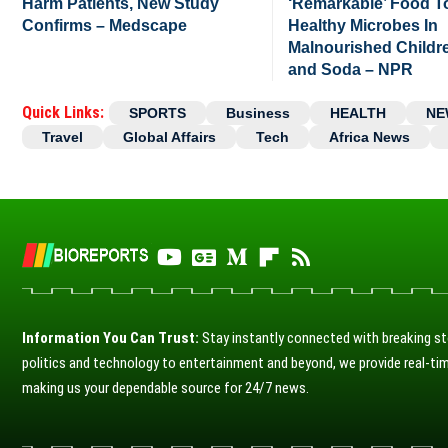
Harm Patients, New Study
‘Remarkable’ Food T
Confirms – Medscape
Healthy Microbes In
Malnourished Childre
and Soda – NPR
Quick Links:
SPORTS
Business
HEALTH
NE
Travel
Global Affairs
Tech
Africa News
Information You Can Trust:
Stay instantly connected with breaking st
politics and technology to entertainment and beyond, we provide real-tim
making us your dependable source for 24/7 news.