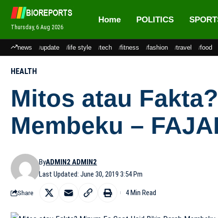
Home
POLITICS
SPORT
Thursday, 6 Aug 2026
news
update
life style
tech
fitness
fashion
travel
food
HEALTH
Mitos atau Fakta
Membeku – FAJA
By
ADMIN2 ADMIN2
Last Updated: June 30, 2019 3:54 Pm
4 Min Read
Share