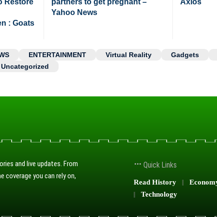
o Restore
partners to get pregnant –
Axios
Yahoo News
n : Goats
WS
ENTERTAINMENT
Virtual Reality
Gadgets
Uncategorized
ories and live updates. From
Quick Links
e coverage you can rely on,
Read History
Econom
Technology