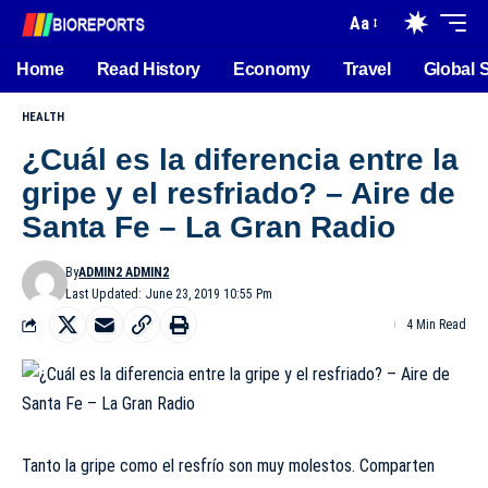
Aa
Home
Read History
Economy
Travel
Global 
HEALTH
¿Cuál es la diferencia entre la
gripe y el resfriado? – Aire de
Santa Fe – La Gran Radio
By
ADMIN2 ADMIN2
Last Updated: June 23, 2019 10:55 Pm
4 Min Read
Tanto la gripe como el resfrío son muy molestos. Comparten