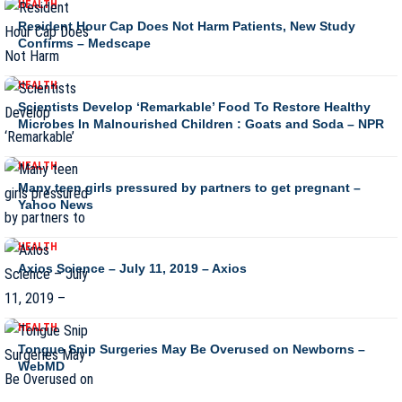
HEALTH
Resident Hour Cap Does Not Harm Patients, New Study
Confirms – Medscape
HEALTH
Scientists Develop ‘Remarkable’ Food To Restore Healthy
Microbes In Malnourished Children : Goats and Soda – NPR
HEALTH
Many teen girls pressured by partners to get pregnant –
Yahoo News
HEALTH
Axios Science – July 11, 2019 – Axios
HEALTH
Tongue Snip Surgeries May Be Overused on Newborns –
WebMD